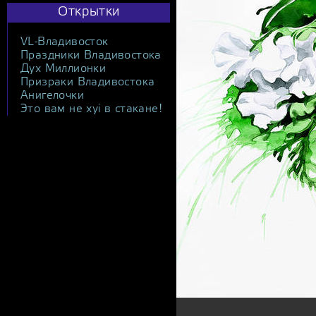
Открытки
VL-Владивосток
Праздники Владивостока
Дух Миллионки
Призраки Владивостока
Анигелочки
Это вам не xyi в стакане!