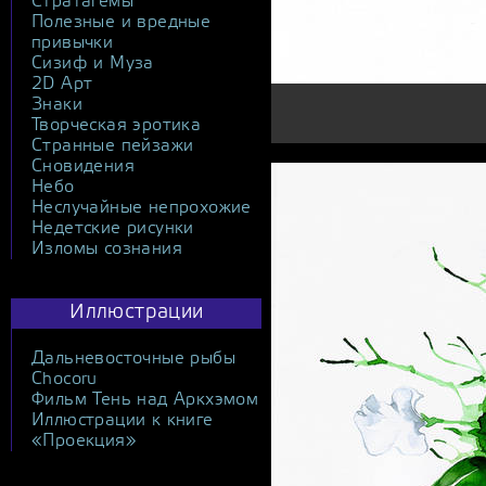
Стратагемы
Полезные и вредные
привычки
Сизиф и Муза
2D Арт
Знаки
Творческая эротика
Странные пейзажи
Сновидения
Небо
Неслучайные непрохожие
Недетские рисунки
Изломы сознания
Иллюстрации
Дальневосточные рыбы
Chocoru
Фильм Тень над Аркхэмом
Иллюстрации к книге
«Проекция»